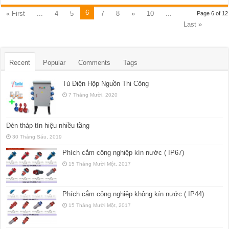
6
« First
...
4
5
7
8
»
10
...
Page 6 of 12
Last »
Recent
Popular
Comments
Tags
Tủ Điện Hộp Nguồn Thi Công
7 Tháng Mười, 2020
Đèn tháp tín hiệu nhiều tầng
30 Tháng Sáu, 2019
Phích cắm công nghiệp kín nước ( IP67)
15 Tháng Mười Một, 2017
Phích cắm công nghiệp không kín nước ( IP44)
15 Tháng Mười Một, 2017