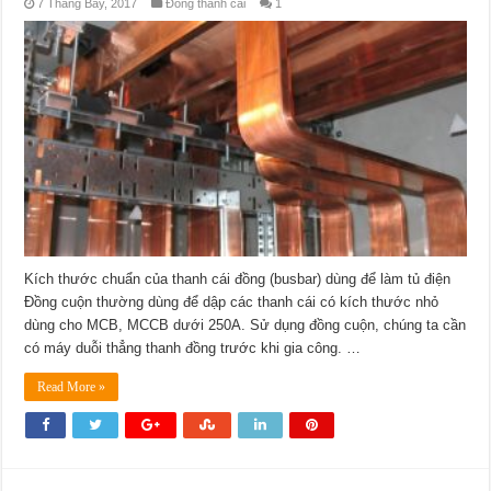
7 Tháng Bảy, 2017
Đồng thanh cái
1
Kích thước chuẩn của thanh cái đồng (busbar) dùng để làm tủ điện
Đồng cuộn thường dùng để dập các thanh cái có kích thước nhỏ
dùng cho MCB, MCCB dưới 250A. Sử dụng đồng cuộn, chúng ta cần
có máy duỗi thẳng thanh đồng trước khi gia công. …
Read More »