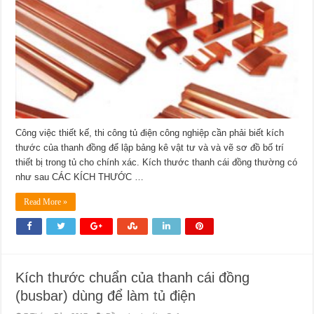
Công việc thiết kế, thi công tủ điện công nghiệp cần phải biết kích
thước của thanh đồng để lập bảng kê vật tư và và vẽ sơ đồ bố trí
thiết bị trong tủ cho chính xác. Kích thước thanh cái đồng thường có
như sau CÁC KÍCH THƯỚC …
Read More »
Kích thước chuẩn của thanh cái đồng
(busbar) dùng để làm tủ điện