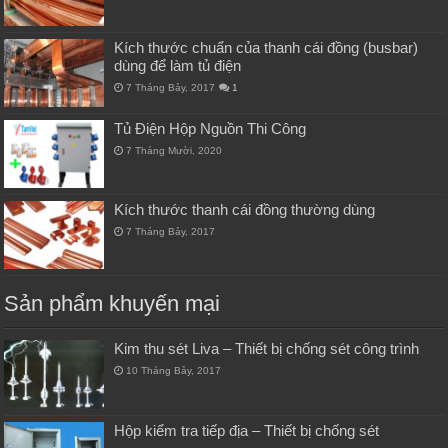
Kích thước chuẩn của thanh cái đồng (busbar)
dùng để làm tủ điện
7 Tháng Bảy, 2017
1
Tủ Điện Hộp Nguồn Thi Công
7 Tháng Mười, 2020
Kích thước thanh cái đồng thường dùng
7 Tháng Bảy, 2017
Sản phẩm khuyến mại
Kim thu sét Liva – Thiết bị chống sét công trình
10 Tháng Bảy, 2017
Hộp kiểm tra tiếp địa – Thiết bị chống sét