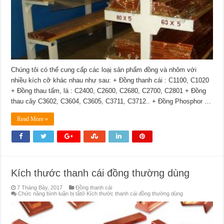
Chúng tôi có thể cung cấp các loạị sản phẩm đồng và nhôm với
nhiều kích cỡ khác nhau như sau: + Đồng thanh cái : C1100, C1020
+ Đồng thau tấm, lá : C2400, C2600, C2680, C2700, C2801 + Đồng
thau cây C3602, C3604, C3605, C3711, C3712.. + Đồng Phosphor …
Read More »
Kích thước thanh cái đồng thường dùng
7 Tháng Bảy, 2017
Đồng thanh cái
Chức năng bình luận bị tắt
ở Kích thước thanh cái đồng thường dùng