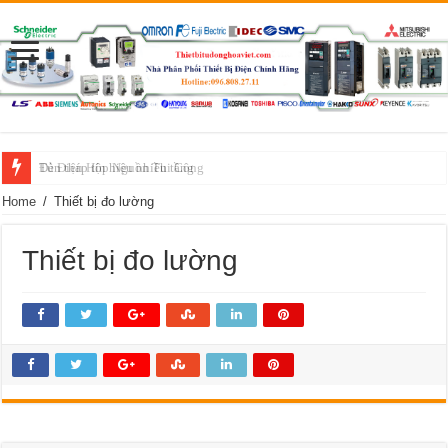
Tủ Điện Hộp Nguồn Thi Công
Đèn tháp tín hiệu nhiều tầng
Home
/
Thiết bị đo lường
Thiết bị đo lường